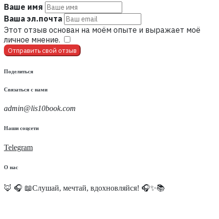
Ваше имя
Ваша эл.почта
Этот отзыв основан на моём опыте и выражает моё
личное мнение.
​
Отправить свой отзыв
Поделиться
Связаться с нами
admin@lis10book.com
Наши соцсети
Telegram
О нас
🦊 🎧 📖Слушай, мечтай, вдохновляйся! 🎧✨📚