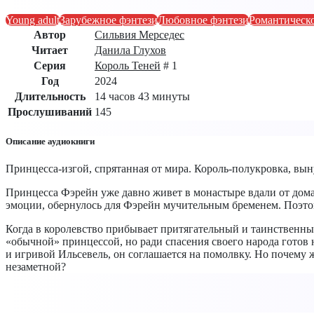
Young adult
Зарубежное фэнтези
Любовное фэнтези
Романтическо
Автор
Сильвия Мерседес
Читает
Данила Глухов
Серия
Король Теней
# 1
Год
2024
Длительность
14 часов 43 минуты
Прослушиваний
145
Описание аудиокниги
Принцесса-изгой, спрятанная от мира. Король-полукровка, вы
Принцесса Фэрейн уже давно живет в монастыре вдали от дома
эмоции, обернулось для Фэрейн мучительным бременем. Поэтом
Когда в королевство прибывает притягательный и таинственный
«обычной» принцессой, но ради спасения своего народа готов 
и игривой Ильсевель, он соглашается на помолвку. Но почему 
незаметной?