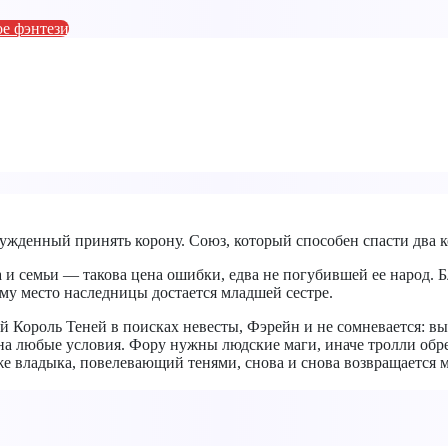
е фэнтези
нужденный принять корону. Союз, который способен спасти два 
 и семьи — такова цена ошибки, едва не погубившей ее народ. 
у место наследницы достается младшей сестре.
 Король Теней в поисках невесты, Фэрейн и не сомневается: выб
на любые условия. Фору нужны людские маги, иначе тролли обре
же владыка, повелевающий тенями, снова и снова возвращается 