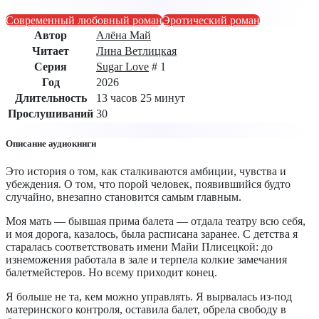
Современный любовный роман
Эротический роман
Автор
Алёна Май
Читает
Лина Ветлицкая
Серия
Sugar Love
# 1
Год
2026
Длительность
13 часов 25 минут
Прослушиваний
30
Описание аудиокниги
Это история о том, как сталкиваются амбиции, чувства и
убеждения. О том, что порой человек, появившийся будто
случайно, внезапно становится самым главным.
Моя мать — бывшая прима балета — отдала театру всю себя,
и моя дорога, казалось, была расписана заранее. С детства я
старалась соответствовать имени Майи Плисецкой: до
изнеможения работала в зале и терпела колкие замечания
балетмейстеров. Но всему приходит конец.
Я больше не та, кем можно управлять. Я вырвалась из-под
материнского контроля, оставила балет, обрела свободу в