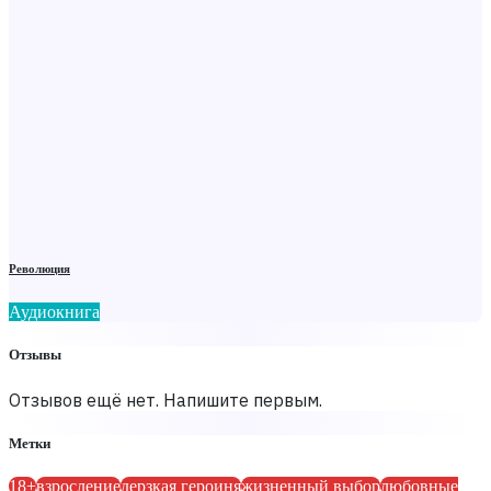
Революция
Аудиокнига
Отзывы
Отзывов ещё нет. Напишите первым.
Метки
18+
взросление
дерзкая героиня
жизненный выбор
любовные