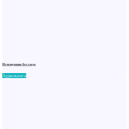
Исчезнувшие без следа
Аудиокнига