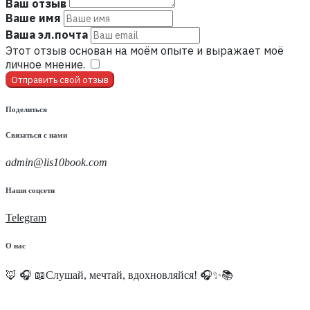
Ваш отзыв
Ваше имя
Ваша эл.почта
Этот отзыв основан на моём опыте и выражает моё
личное мнение.
​
Отправить свой отзыв
Поделиться
Связаться с нами
admin@lis10book.com
Наши соцсети
Telegram
О нас
🦊 🎧 📖Слушай, мечтай, вдохновляйся! 🎧✨📚