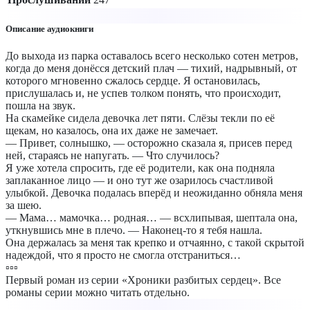
Описание аудиокниги
До выхода из парка оставалось всего несколько сотен метров,
когда до меня донёсся детский плач — тихий, надрывный, от
которого мгновенно сжалось сердце. Я остановилась,
прислушалась и, не успев толком понять, что происходит,
пошла на звук.
На скамейке сидела девочка лет пяти. Слёзы текли по её
щекам, но казалось, она их даже не замечает.
— Привет, солнышко, — осторожно сказала я, присев перед
ней, стараясь не напугать. — Что случилось?
Я уже хотела спросить, где её родители, как она подняла
заплаканное лицо — и оно тут же озарилось счастливой
улыбкой. Девочка подалась вперёд и неожиданно обняла меня
за шею.
— Мама… мамочка… родная… — всхлипывая, шептала она,
уткнувшись мне в плечо. — Наконец-то я тебя нашла.
Она держалась за меня так крепко и отчаянно, с такой скрытой
надеждой, что я просто не смогла отстраниться…
▫️▫️▫️
Первый роман из серии «Хроники разбитых сердец». Все
романы серии можно читать отдельно.