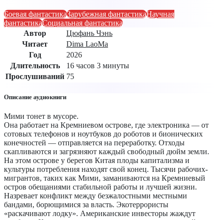
Боевая фантастика
Зарубежная фантастика
Научная
фантастика
Социальная фантастика
Автор
Цюфань Чэнь
Читает
Dima LaoMa
Год
2026
Длительность
16 часов 3 минуты
Прослушиваний
75
Описание аудиокниги
Мими тонет в мусоре.
Она работает на Кремниевом острове, где электроника — от
сотовых телефонов и ноутбуков до роботов и бионических
конечностей — отправляется на переработку. Отходы
скапливаются и загрязняют каждый свободный дюйм земли.
На этом острове у берегов Китая плоды капитализма и
культуры потребления находят свой конец. Тысячи рабочих-
мигрантов, таких как Мими, заманиваются на Кремниевый
остров обещаниями стабильной работы и лучшей жизни.
Назревает конфликт между безжалостными местными
бандами, борющимися за власть. Экотеррористы
«раскачивают лодку». Американские инвесторы жаждут