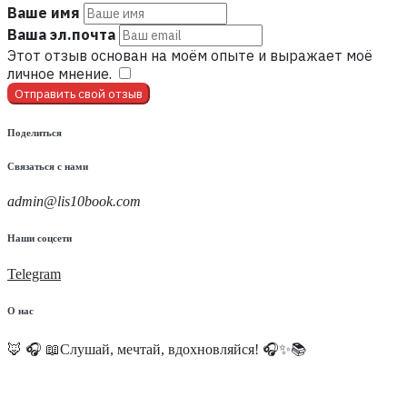
Ваше имя
Ваша эл.почта
Этот отзыв основан на моём опыте и выражает моё
личное мнение.
​
Отправить свой отзыв
Поделиться
Связаться с нами
admin@lis10book.com
Наши соцсети
Telegram
О нас
🦊 🎧 📖Слушай, мечтай, вдохновляйся! 🎧✨📚