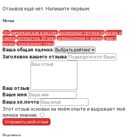
Отзывов ещё нет. Напишите первым.
Метки
16+
американская классика
жизненные трудности
жизнь и
смерть
литература 20 века
размышления о жизни
смысл
жизни
становление героя
Ваша общая оценка
Заголовок вашего отзыва
Ваш отзыв
Ваше имя
Ваша эл.почта
Этот отзыв основан на моём опыте и выражает моё
личное мнение.
​
Отправить свой отзыв
Поделиться