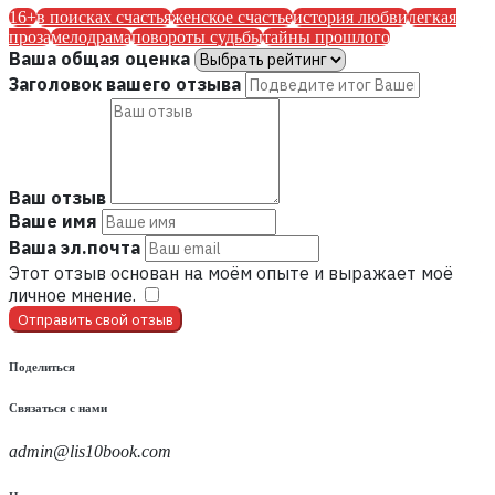
16+
в поисках счастья
женское счастье
история любви
легкая
проза
мелодрама
повороты судьбы
тайны прошлого
Ваша общая оценка
Заголовок вашего отзыва
Ваш отзыв
Ваше имя
Ваша эл.почта
Этот отзыв основан на моём опыте и выражает моё
личное мнение.
​
Отправить свой отзыв
Поделиться
Связаться с нами
admin@lis10book.com