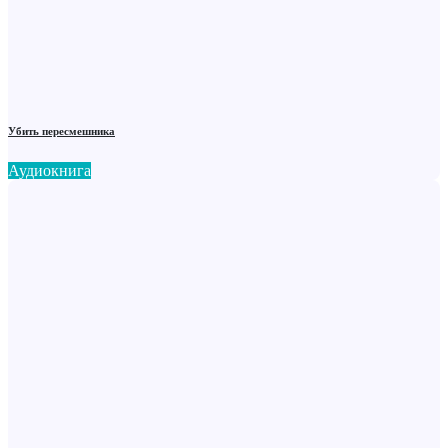
Убить пересмешника
Аудиокнига