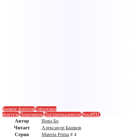
Боевое фэнтези
Городское
фэнтези
Попаданцы
Постапокалипсис
РеалРПГ
Автор
Вова Бо
Читает
Александр Башков
Серия
Materia Prima
# 4