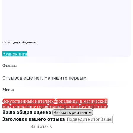
Сага о двух хёвдингах
Аудиокнига
Отзывы
Отзывов ещё нет. Напишите первым.
Метки
искусственный интеллект
попаданцы в магический
мир
становление героя
тёмное фэнтези
технофэнтези
Ваша общая оценка
Заголовок вашего отзыва