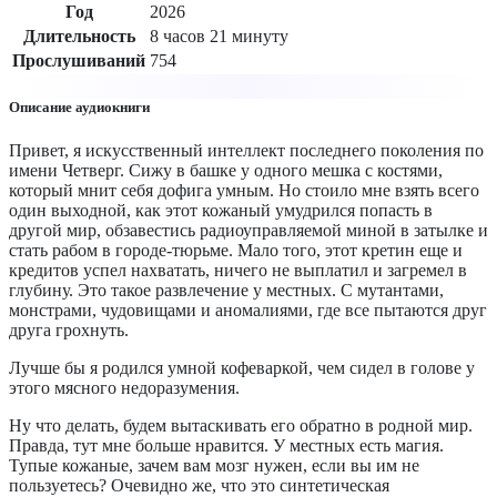
Год
2026
Длительность
8 часов 21 минуту
Прослушиваний
754
Описание аудиокниги
Привет, я искусственный интеллект последнего поколения по
имени Четверг. Сижу в башке у одного мешка с костями,
который мнит себя дофига умным. Но стоило мне взять всего
один выходной, как этот кожаный умудрился попасть в
другой мир, обзавестись радиоуправляемой миной в затылке и
стать рабом в городе-тюрьме. Мало того, этот кретин еще и
кредитов успел нахватать, ничего не выплатил и загремел в
глубину. Это такое развлечение у местных. С мутантами,
монстрами, чудовищами и аномалиями, где все пытаются друг
друга грохнуть.
Лучше бы я родился умной кофеваркой, чем сидел в голове у
этого мясного недоразумения.
Ну что делать, будем вытаскивать его обратно в родной мир.
Правда, тут мне больше нравится. У местных есть магия.
Тупые кожаные, зачем вам мозг нужен, если вы им не
пользуетесь? Очевидно же, что это синтетическая