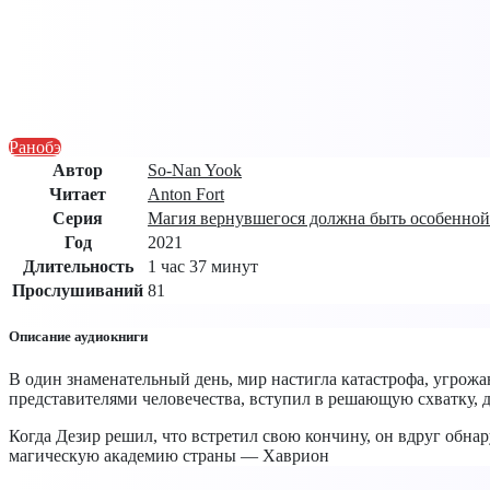
Ранобэ
Автор
So-Nan Yook
Читает
Anton Fort
Серия
Магия вернувшегося должна быть особенной
Год
2021
Длительность
1 час 37 минут
Прослушиваний
81
Описание аудиокниги
В один знаменательный день, мир настигла катастрофа, угрож
представителями человечества, вступил в решающую схватку, 
Когда Дезир решил, что встретил свою кончину, он вдруг обна
магическую академию страны — Хаврион