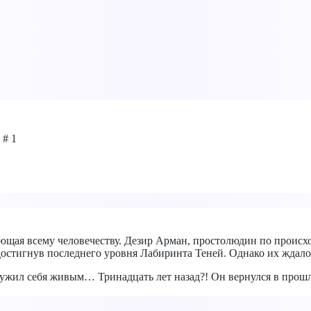
# 1
ающая всему человечеству. Дезир Арман, простолюдин по проис
достигнув последнего уровня Лабиринта Теней. Однако их ждал
ружил себя живым… Тринадцать лет назад?! Он вернулся в прошл