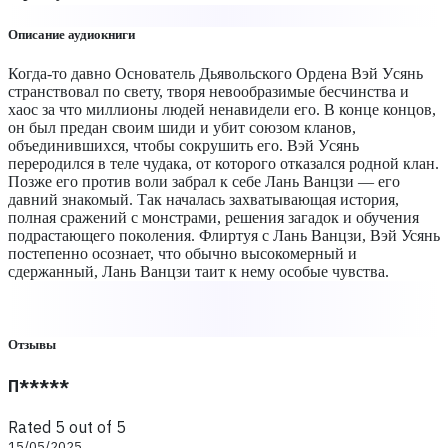
Описание аудиокниги
Когда-то давно Основатель Дьявольского Ордена Вэй Уcянь
странствовал по свету, творя невообразимые бесчинства и
хаос за что миллионы людей ненавидели его. В конце концов,
он был предан своим шиди и убит союзом кланов,
объединившихся, чтобы сокрушить его. Вэй Уcянь
переродился в теле чудака, от которого отказался родной клан.
Позже его против воли забрал к себе Лань Ванцзи — его
давний знакомый. Так началась захватывающая история,
полная сражений с монстрами, решения загадок и обучения
подрастающего поколения. Флиртуя с Лань Ванцзи, Вэй Усянь
постепенно осознает, что обычно высокомерный и
сдержанный, Лань Ванцзи таит к нему особые чувства.
Отзывы
П*****
Rated 5 out of 5
15/05/2025