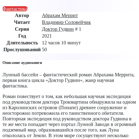
Фантастика
Автор
Абрахам Меррит
Читает
Владимир Соловейчик
Серия
Доктор Гудвин
# 1
Год
2021
Длительность
12 часов 10 минут
Прослушиваний
50
Описание аудиокниги
Лунный бассейн – фантастический роман Абрахама Меррита,
первая книга цикла «Доктор Гудвин», жанр научная
фантастика.
Роман повествует о том, как небольшая научная экспедиция
под руководством доктора Трокмартина обнаружила на одном
из Каролинских островов (Понапе) древнее сооружение и
неосторожно потревожила его таинственного обитателя.
Повторная экспедиция под руководством доктора Гудвина в
те же места попадает через портал Лунной Заводи в огромный
подземный мир, образовавшийся после того, как Луна
откололась от Земли. В этом мире сосуществуют несколько