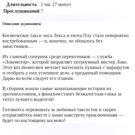
Длительность
1 час 27 минут
Прослушиваний
7
Описание аудиокниги
Космическое такси лиса Лекса и енота Плу стало невероятно
востребованным — и, конечно, не обошлось без
завистников…
Их главный соперник среди перевозчиков — служба
«Локомотор», которой заправляет хитроумный мистер Локо.
Этот кот-бизнесмен мечтает вытеснить пушных с маршрутов
и отобрать у них успешное дело, а преданный помощник
Дарко во всём следует его планам.
В сборник вошли самые захватывающие истории их
противостояния, а финалом станет безжалостная гонка за
титул лучшего водителя!
Готовьтесь переживать за любимых таксистов и скорее
отправляйтесь вместе с ними навстречу приключениям —
будет по-настоящему космово!