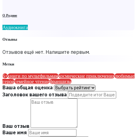
О Родине
Аудиокнига
Отзывы
Отзывов ещё нет. Напишите первым.
Метки
6+
книги по мультфильмам
космические приключения
любимые
герои
семейное чтение
франшизы
Ваша общая оценка
Заголовок вашего отзыва
Ваш отзыв
Ваше имя