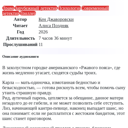
Драма
Зарубежный детектив
Психология
Современный
детектив
Триллер
Автор
Кен Джаворовски
Читает
Алиса Поздняк
Год
2026
Длительность
7 часов 36 минут
Прослушиваний
11
Описание аудиокниги
В захолустном городке американского «Ржавого пояса», где
жизнь медленно угасает, сходятся судьбы троих.
Карла — мать-одиночка, измотанная бедностью и
безысходностью, — готова рискнуть всем, чтобы помочь сыну
утаить страшную правду.
Рид, аутичный парень, цепляется за обещание, данное матери
незадолго до ее гибели, и не может позволить себе отступить.
Лиз, начинающей кантри-певице, наконец выпадает шанс, но
она понимает: если не расплатится с жестоким бандитом, этот
шанс станет приговором.