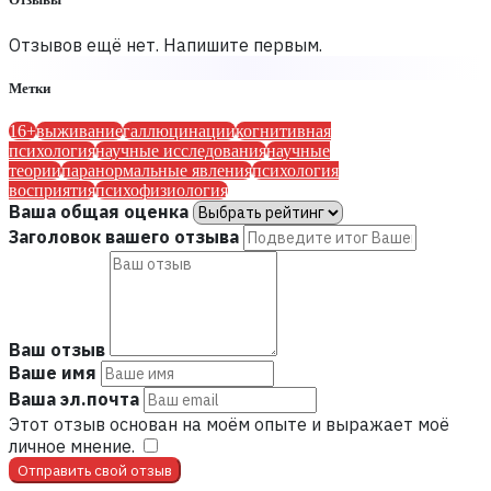
Отзывов ещё нет. Напишите первым.
Метки
16+
выживание
галлюцинации
когнитивная
психология
научные исследования
научные
теории
паранормальные явления
психология
восприятия
психофизиология
Ваша общая оценка
Заголовок вашего отзыва
Ваш отзыв
Ваше имя
Ваша эл.почта
Этот отзыв основан на моём опыте и выражает моё
личное мнение.
​
Отправить свой отзыв