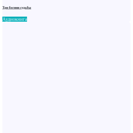
Три богини судьбы
Аудиокнига