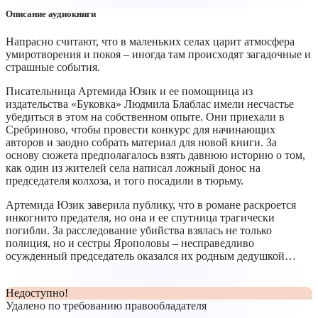
Описание аудиокниги
Напрасно считают, что в маленьких селах царит атмосфера
умиротворения и покоя – иногда там происходят загадочные и
страшные события.
Писательница Артемида Юзик и ее помощница из
издательства «Буковка» Людмила Блаблас имели несчастье
убедиться в этом на собственном опыте. Они приехали в
Сребриново, чтобы провести конкурс для начинающих
авторов и заодно собрать материал для новой книги. За
основу сюжета предполагалось взять давнюю историю о том,
как один из жителей села написал ложный донос на
председателя колхоза, и того посадили в тюрьму.
Артемида Юзик заверила публику, что в романе раскроется
инкогнито предателя, но она и ее спутница трагически
погибли. За расследование убийства взялась не только
полиция, но и сестры Ярополовы – несправедливо
осужденный председатель оказался их родным дедушкой…
Недоступно!
Удалено по требованию правообладателя