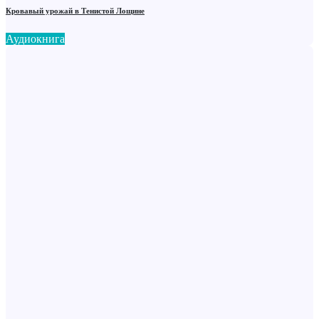
Кровавый урожай в Тенистой Лощине
Аудиокнига