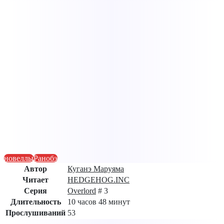
новеллы
Ранобэ
Автор
Куганэ Маруяма
Читает
HEDGEHOG.INC
Серия
Overlord
# 3
Длительность
10 часов 48 минут
Прослушиваний
53