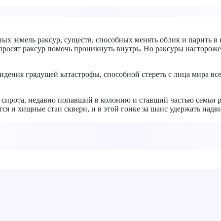
ых земель раксур, существ, способных менять облик и парить 
 просят раксур помочь проникнуть внутрь. Но раксуры насторо
ения грядущей катастрофы, способной стереть с лица мира все 
ирота, недавно попавший в колонию и ставший частью семьи ра
тся и хищные стаи скверн, и в этой гонке за шанс удержать на