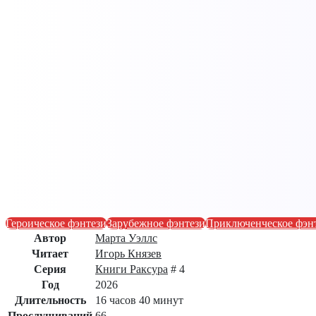
Героическое фэнтези
Зарубежное фэнтези
Приключенческое фэн
Автор
Марта Уэллс
Читает
Игорь Князев
Серия
Книги Раксура
# 4
Год
2026
Длительность
16 часов 40 минут
Прослушиваний
66