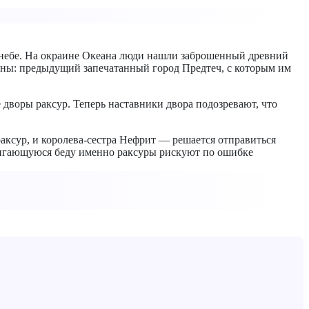
в небе. На окраине Океана люди нашли заброшенный древний
жены: предыдущий запечатанный город Предтеч, с которым им
дворы раксур. Теперь наставники двора подозревают, что
ксур, и королева-сестра Нефрит — решается отправиться
двигающуюся беду именно раксуры рискуют по ошибке