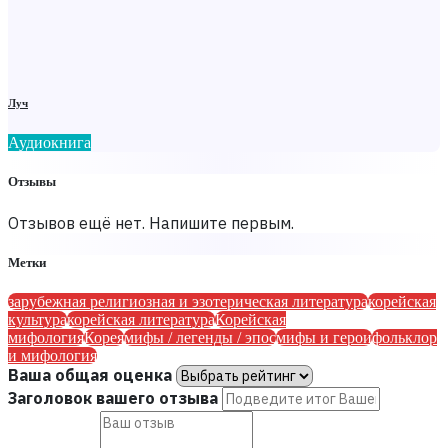
Луч
Аудиокнига
Отзывы
Отзывов ещё нет. Напишите первым.
Метки
зарубежная религиозная и эзотерическая литература
корейская
культура
корейская литература
Корейская
мифология
Корея
мифы / легенды / эпос
мифы и герои
фольклор
и мифология
Ваша общая оценка
Заголовок вашего отзыва