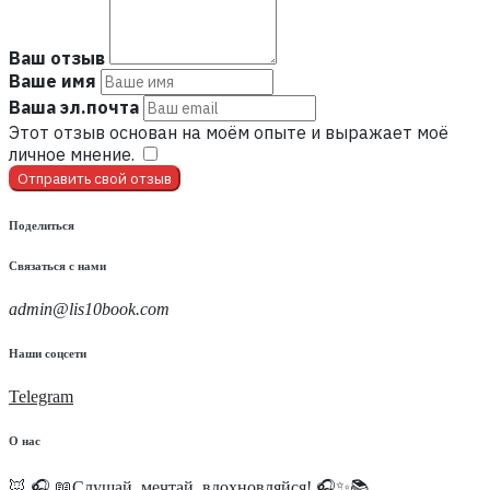
Ваш отзыв
Ваше имя
Ваша эл.почта
Этот отзыв основан на моём опыте и выражает моё
личное мнение.
​
Отправить свой отзыв
Поделиться
Связаться с нами
admin@lis10book.com
Наши соцсети
Telegram
О нас
🦊 🎧 📖Слушай, мечтай, вдохновляйся! 🎧✨📚