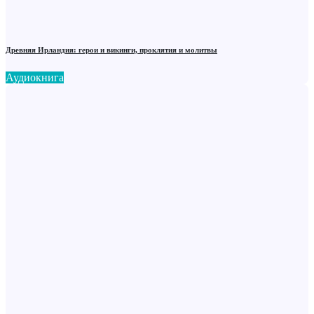
Древняя Ирландия: герои и викинги, проклятия и молитвы
Аудиокнига