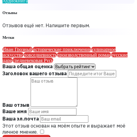
Аудиокнига
Отзывы
Отзывов ещё нет. Напишите первым.
Метки
Иван Грозный
исторические приключения
кулинарное
искусство
повседневность
производственный роман
русские
цари
средневековая Русь
Ваша общая оценка
Заголовок вашего отзыва
Ваш отзыв
Ваше имя
Ваша эл.почта
Этот отзыв основан на моём опыте и выражает моё
личное мнение.
​