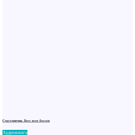
Счастливчик. Босс всех боссов
Аудиокнига