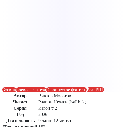
Боевик
Боевое фэнтези
Героическое фэнтези
РеалРПГ
Автор
Виктор Молотов
Читает
Радион Нечаев (IsaLbuk)
Серия
Изгой
# 2
Год
2026
Длительность
9 часов 12 минут
Прослушиваний
169