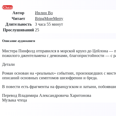
Юмор
Автор
Ивлин Во
Читает
BringMoreMerry
Длительность
3 часа 55 минут
Прослушиваний
25
Описание аудиокниги
Мистера Пинфолд отправился в морской круиз до Цейлона — поп
пожилого джентельмена с демонами, благопристойности — с р
Детали
Роман основан на «реальных» событиях, произошедших с мисте
описаний основных симптомов шизофрении и бреда.
В повести есть фрагменты на французском и латыни, побоявшис
Перевод Владимира Александровича Харитонова
Музыка чтеца