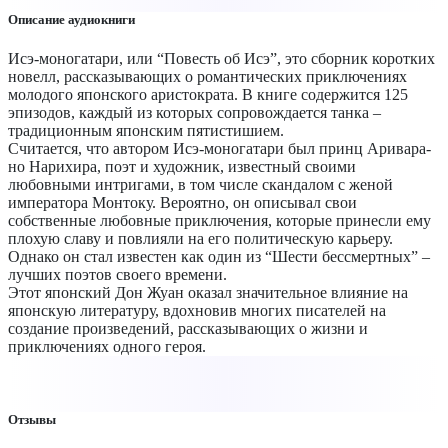
Описание аудиокниги
Исэ-моногатари, или “Повесть об Исэ”, это сборник коротких
новелл, рассказывающих о романтических приключениях
молодого японского аристократа. В книге содержится 125
эпизодов, каждый из которых сопровождается танка –
традиционным японским пятистишием.
Считается, что автором Исэ-моногатари был принц Аривара-
но Нарихира, поэт и художник, известный своими
любовными интригами, в том числе скандалом с женой
императора Монтоку. Вероятно, он описывал свои
собственные любовные приключения, которые принесли ему
плохую славу и повлияли на его политическую карьеру.
Однако он стал известен как один из “Шести бессмертных” –
лучших поэтов своего времени.
Этот японский Дон Жуан оказал значительное влияние на
японскую литературу, вдохновив многих писателей на
создание произведений, рассказывающих о жизни и
приключениях одного героя.
Отзывы