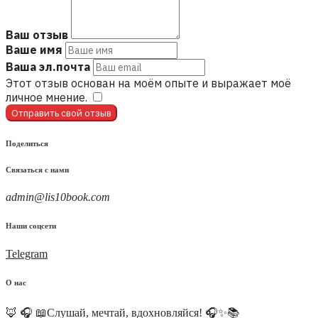
Ваш отзыв
Ваше имя
Ваша эл.почта
Этот отзыв основан на моём опыте и выражает моё
личное мнение.
​
Отправить свой отзыв
Поделиться
Связаться с нами
admin@lis10book.com
Наши соцсети
Telegram
О нас
🦊 🎧 📖Слушай, мечтай, вдохновляйся! 🎧✨📚