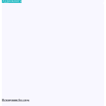
Аудиокнига
Исчезнувшие без следа