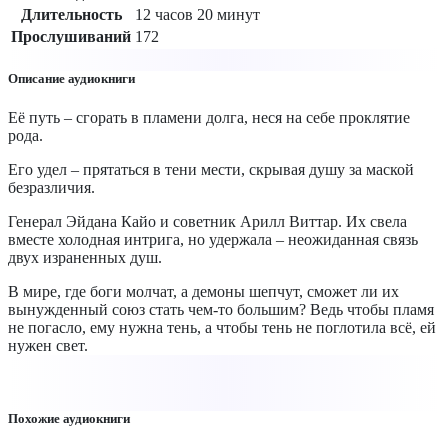
Длительность
12 часов 20 минут
Прослушиваний
172
Описание аудиокниги
Её путь – сгорать в пламени долга, неся на себе проклятие
рода.
Его удел – прятаться в тени мести, скрывая душу за маской
безразличия.
Генерал Эйдана Кайо и советник Арилл Виттар. Их свела
вместе холодная интрига, но удержала – неожиданная связь
двух израненных душ.
В мире, где боги молчат, а демоны шепчут, сможет ли их
вынужденный союз стать чем-то большим? Ведь чтобы пламя
не погасло, ему нужна тень, а чтобы тень не поглотила всё, ей
нужен свет.
Похожие аудиокниги