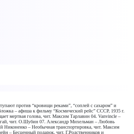
тупают против “кровищи реками”, “соплей с сахаром” и
Обложка – афиша к фильму “Космический рейс” СССР, 1935 г.
ает мертвая голова, чит. Максим Тарлавин 04. Vanvincle –
пугай, чит. О.Шубин 07. Александр Михельман – Любовь
ий Никоненко – Необычная транспортировка, чит. Максим
ейн – Бесценный подарок, чит. Г.Родственников и