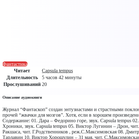
Фантастика
Читает
Capsula tempus
Длительность
5 часов 42 минуты
Прослушиваний
20
Описание аудиокниги
Журнал “Фантаскоп” создан энтузиастами и страстными поклон
прочей “жвачки для мозгов”. Хотя, если в хорошем произведен
Содержание: 01. Дара – Федорино горе, звук. Capsula tempus 02
Хроники, звук. Capsula tempus 05. Виктор Лугинин – Дрон, ч
Ракшаса, чит. Г.Родственников , реж.С.Максимовская 08. Дми
Тарлавин 10. Виктор Хорошулин – 31 мая, чит. С.Максимовская