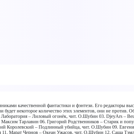
никами качественной фантастики и фэнтези. Его редакторы выс
ии будет некоторое количество этих элементов, они не против. 
. Лаборатория – Лиловый огонёк, чит. О.Шубин 03. DjeyArs – Вещ
ит. Максим Тарлавин 06. Григорий Родственников – Старик и по
трий Королевский – Подлинный убийца, чит. О.Шубин 09. Евген
 11. Марат Чернов – Океан Ужасов, чит. О.Шубин 12. Саша Тэмл