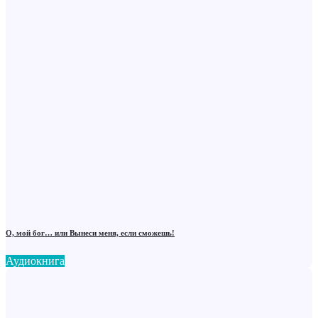
О, мой бог… или Вынеси меня, если сможешь!
Аудиокнига