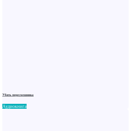
Убить пересмешника
Аудиокнига