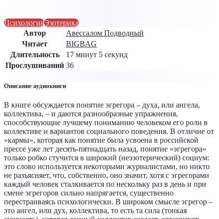
Психология
Эзотерика
Автор
Авессалом Подводный
Читает
BIGBAG
Длительность
17 минут 5 секунд
Прослушиваний
36
Описание аудиокниги
В книге обсуждается понятие эгрегора – духа, или ангела,
коллектива, – и даются разнообразные упражнения,
способствующие лучшему пониманию человеком его роли в
коллективе и вариантов социального поведения. В отличие от
«кармы», которая как понятие была усвоена в российской
прессе уже лет десять-пятнадцать назад, понятие «эгрегора»
только робко стучится в широкий (неэзотерический) социум:
это слово используется некоторыми журналистами, но никто
не разъясняет, что, собственно, оно значит, хотя с эгрегорами
каждый человек сталкивается по нескольку раз в день и при
смене эгрегоров сильно напрягается, существенно
перестраиваясь психологически. В широком смысле эгрегор –
это ангел, или дух, коллектива, то есть та сила (тонкая