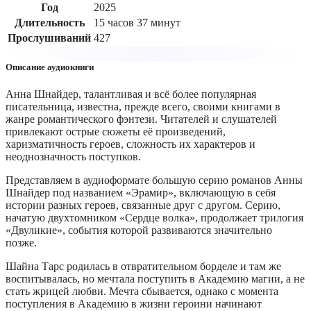
Год
2025
Длительность
15 часов 37 минут
Прослушиваний
427
Описание аудиокниги
Анна Шнайдер, талантливая и всё более популярная
писательница, известна, прежде всего, своими книгами в
жанре романтического фэнтези. Читателей и слушателей
привлекают острые сюжеты её произведений,
харизматичность героев, сложность их характеров и
неоднозначность поступков.
Представляем в аудиоформате большую серию романов Анны
Шнайдер под названием «Эрамир», включающую в себя
истории разных героев, связанные друг с другом. Серию,
начатую двухтомником «Сердце волка», продолжает трилогия
«Двуликие», события которой развиваются значительно
позже.
Шайна Тарс родилась в отвратительном борделе и там же
воспитывалась, но мечтала поступить в Академию магии, а не
стать жрицей любви. Мечта сбывается, однако с момента
поступления в Академию в жизни героини начинают