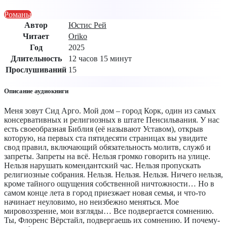
Романы
Автор
Юстис Рей
Читает
Oriko
Год
2025
Длительность
12 часов 15 минут
Прослушиваний
15
Описание аудиокниги
Меня зовут Сид Арго. Мой дом – город Корк, один из самых
консервативных и религиозных в штате Пенсильвания. У нас
есть своеобразная Библия (её называют Уставом), открыв
которую, на первых ста пятидесяти страницах вы увидите
свод правил, включающий обязательность молитв, служб и
запреты. Запреты на всё. Нельзя громко говорить на улице.
Нельзя нарушать комендантский час. Нельзя пропускать
религиозные собрания. Нельзя. Нельзя. Нельзя. Ничего нельзя,
кроме тайного ощущения собственной ничтожности… Но в
самом конце лета в город приезжает новая семья, и что-то
начинает неуловимо, но неизбежно меняться. Мое
мировоззрение, мои взгляды… Все подвергается сомнению.
Ты, Флоренс Вёрстайл, подвергаешь их сомнению. И почему-