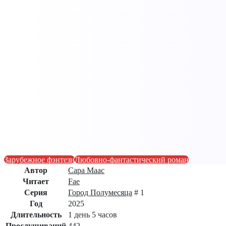
Зарубежное фэнтези
Любовно-фантастический роман
Автор
Сара Маас
Читает
Fae
Серия
Город Полумесяца
# 1
Год
2025
Длительность
1 день 5 часов
Прослушиваний
442