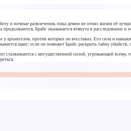
ту и ночные развлечения, пока демон не отнял жизни её лучших 
а продолжаются, Брайс оказывается втянута в расследование и 
ве у архангелов, против которых он восставал. Его сила и навык
рывается шанс: если он поможет Брайс раскрыть тайну убийств, 
т сталкиваются с могущественной силой, угрожающей всему, что 
реться.