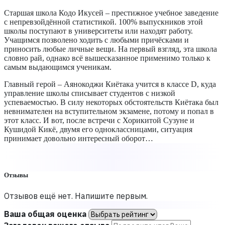
Старшая школа Кодо Икусей – престижное учебное заведение
с непревзойдённой статистикой. 100% выпускников этой
школы поступают в университеты или находят работу.
Учащимся позволено ходить с любыми причёсками и
приносить любые личные вещи. На первый взгляд, эта школа
словно рай, однако всё вышесказанное применимо только к
самым выдающимся ученикам.
Главный герой – Аянокоджи Киётака учится в классе D, куда
управление школы списывает студентов с низкой
успеваемостью. В силу некоторых обстоятельств Киётака был
невнимателен на вступительном экзамене, потому и попал в
этот класс. И вот, после встречи с Хорикитой Сузуне и
Кушидой Кикё, двумя его одноклассницами, ситуация
принимает довольно интересный оборот…
Отзывы
Отзывов ещё нет. Напишите первым.
Ваша общая оценка