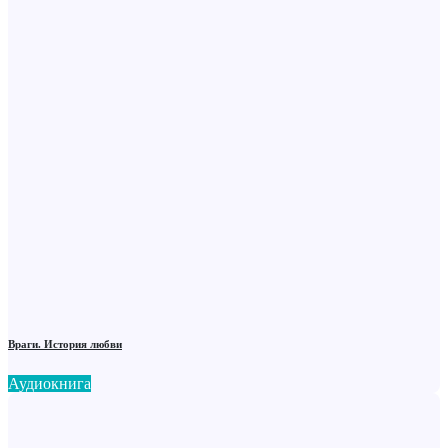
Враги. История любви
Аудиокнига