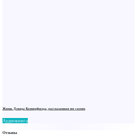
Жизнь Дэвида Копперфилда, рассказанная им самим
Аудиокнига
Отзывы