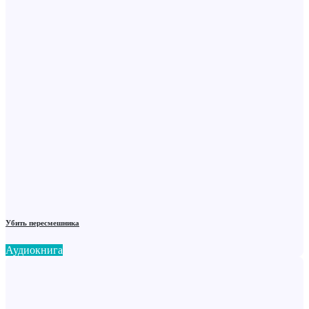
Убить пересмешника
Аудиокнига