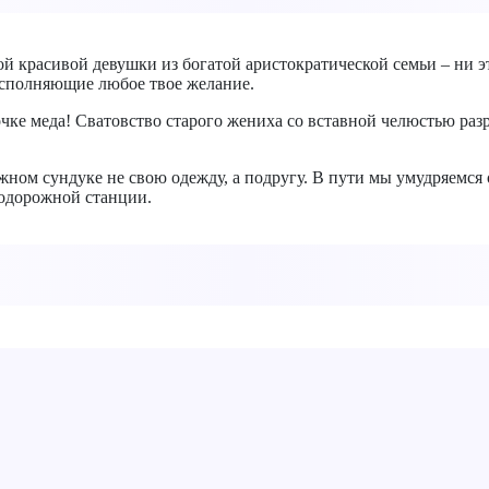
ой красивой девушки из богатой аристократической семьи – ни э
исполняющие любое твое желание.
очке меда! Сватовство старого жениха со вставной челюстью раз
жном сундуке не свою одежду, а подругу. В пути мы умудряемся 
нодорожной станции.