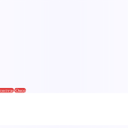
фэнтези
Юмор