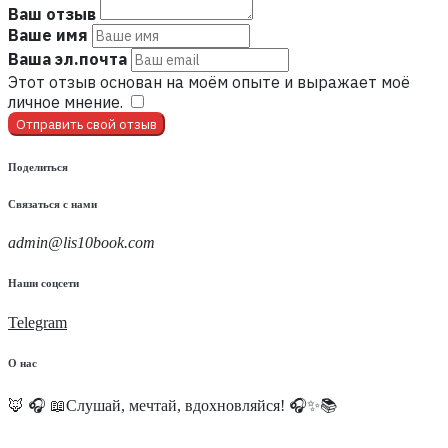
Ваш отзыв
Ваше имя
Ваша эл.почта
Этот отзыв основан на моём опыте и выражает моё
личное мнение.
​
Отправить свой отзыв
Поделиться
Связаться с нами
admin@lis10book.com
Наши соцсети
Telegram
О нас
🦊 🎧 📖Слушай, мечтай, вдохновляйся! 🎧✨📚