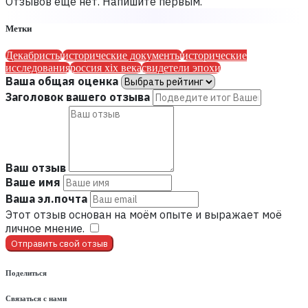
Отзывов ещё нет. Напишите первым.
Метки
Декабристы
исторические документы
исторические
исследования
россия xix века
свидетели эпохи
Ваша общая оценка
Заголовок вашего отзыва
Ваш отзыв
Ваше имя
Ваша эл.почта
Этот отзыв основан на моём опыте и выражает моё
личное мнение.
​
Отправить свой отзыв
Поделиться
Связаться с нами