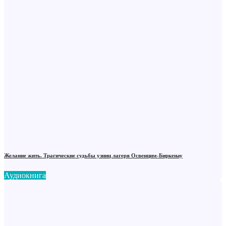
Желание жить. Трагические судьбы узниц лагеря Освенцим-Биркенау
Аудиокнига