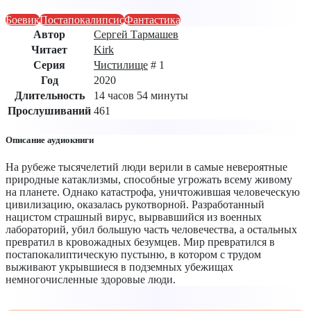
Боевик
Постапокалипсис
Фантастика
Автор
Сергей Тармашев
Читает
Kirk
Серия
Чистилище
# 1
Год
2020
Длительность
14 часов 54 минуты
Прослушиваний
461
Описание аудиокниги
На рубеже тысячелетий люди верили в самые невероятные
природные катаклизмы, способные угрожать всему живому
на планете. Однако катастрофа, уничтожившая человеческую
цивилизацию, оказалась рукотворной. Разработанный
нацистом страшный вирус, вырвавшийся из военных
лабораторий, убил большую часть человечества, а остальных
превратил в кровожадных безумцев. Мир превратился в
постапокалиптическую пустыню, в котором с трудом
выживают укрывшиеся в подземных убежищах
немногочисленные здоровые люди.