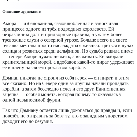
Описание аудиокниги
Амора — избалованная, самовлюблённая и заносчивая
принцесса одного из трёх подводных королевств. Ей
безразличны долг и придворные правила, а уж тем более —
тревожные слухи о северной угрозе. Больше всего на свете
русалка мечтала просто наслаждаться жизнью: греться в лучах
солнца и резвиться среди дельфинов. Но судьба решила иначе
— теперь Аморе нужно не жить, а выживать. Её выбрали
хранительницей морей, а вдобавок какой-то пират удерживает
её в плену на своём проклятом корабле.
Дэмиан никогда не строил из себя героя — он пират, и этим
всё сказано. Но на Севере один за другим начали пропадать
корабли, а затем бесследно исчез и его друг. Единственная
зацепка — особая монета, которая почему-то оказалась у
одной невыносимой фурии.
Так что Дэмиану остаётся лишь докопаться до правды и, если
повезёт, не отправить за борт ту, кто с завидным упорством
доводит его до безумия.