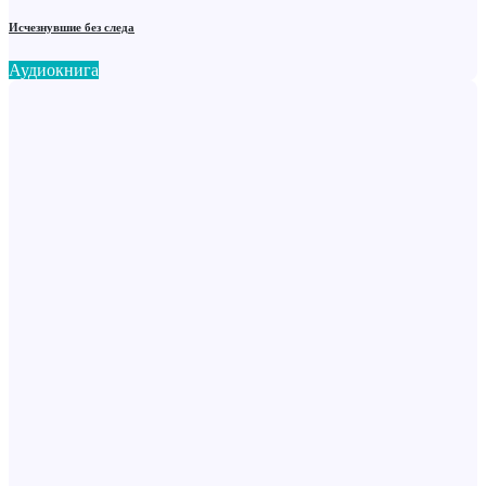
Исчезнувшие без следа
Аудиокнига