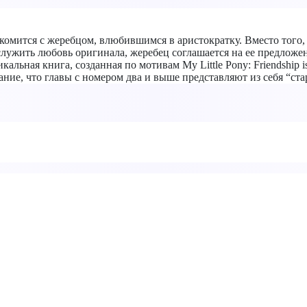
омится с жеребцом, влюбившимся в аристократку. Вместо того, ч
аслужить любовь оригинала, жеребец соглашается на ее предлож
кальная книга, созданная по мотивам My Little Pony: Friendship
, что главы с номером два и выше представляют из себя “старую