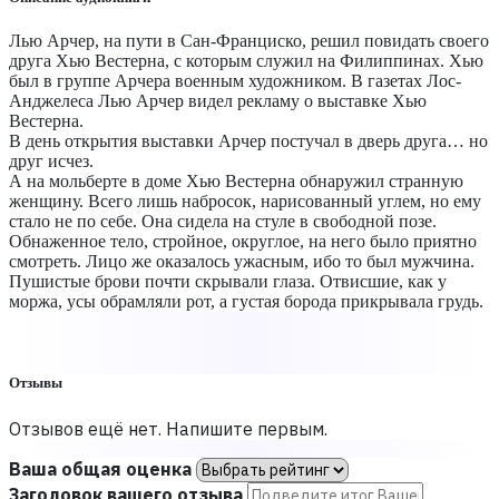
Лью Арчер, на пути в Сан-Франциско, решил повидать своего
друга Хью Вестерна, с которым служил на Филиппинах. Хью
был в группе Арчера военным художником. В газетах Лос-
Анджелеса Лью Арчер видел рекламу о выставке Хью
Вестерна.
В день открытия выставки Арчер постучал в дверь друга… но
друг исчез.
А на мольберте в доме Хью Вестерна обнаружил странную
женщину. Всего лишь набросок, нарисованный углем, но ему
стало не по себе. Она сидела на стуле в свободной позе.
Обнаженное тело, стройное, округлое, на него было приятно
смотреть. Лицо же оказалось ужасным, ибо то был мужчина.
Пушистые брови почти скрывали глаза. Отвисшие, как у
моржа, усы обрамляли рот, а густая борода прикрывала грудь.
Отзывы
Отзывов ещё нет. Напишите первым.
Ваша общая оценка
Заголовок вашего отзыва