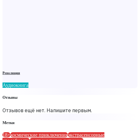
Революция
Аудиокнига
Отзывы
Отзывов ещё нет. Напишите первым.
Метки
18+
космические приключения
экстрасенсорные