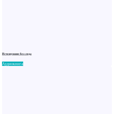
Исчезнувшие без следа
Аудиокнига