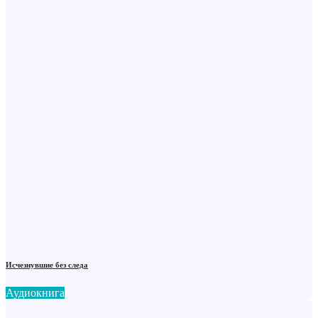
Исчезнувшие без следа
Аудиокнига