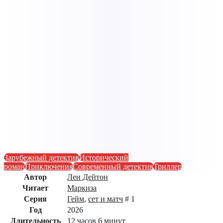
Зарубежный детектив
Исторический
роман
Приключения
Современный детектив
Триллер
Автор
Лен Дейтон
Читает
Маркиза
Серия
Гейм
,
сет и матч
# 1
Год
2026
Длительность
12 часов 6 минут