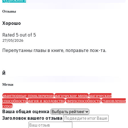
Аудиокнига
Отзывы
Хорошо
Rated 5 out of 5
27/05/2026
Перепутанны главы в книге, поправьте пож-та.
Й
Метки
авантюрные приключения
магические миры
магические
способности
магия и колдовство
сверхспособности
становление
героя
Ваша общая оценка
Заголовок вашего отзыва