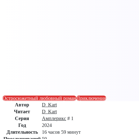
Остросюжетный любовный роман
Приключения
Автор
D_Kart
Читает
D_Kart
Серия
Амплерикс
# 1
Год
2024
Длительность
16 часов 59 минут
Прослушиваний
59