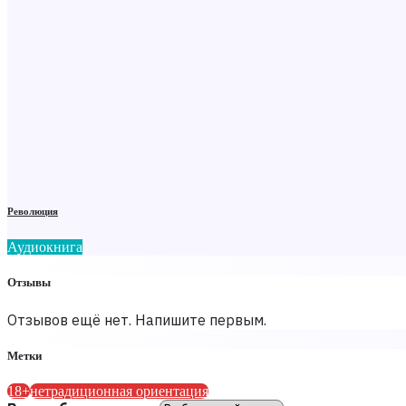
Революция
Аудиокнига
Отзывы
Отзывов ещё нет. Напишите первым.
Метки
18+
нетрадиционная ориентация