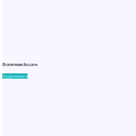
Исчезнувшие без следа
Аудиокнига